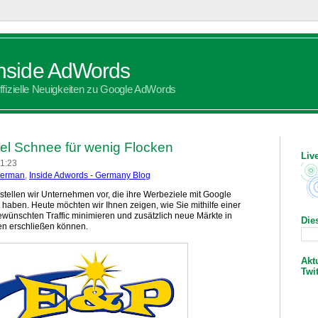
Inside AdWords
ffizielle Neuigkeiten zu Google AdWords
iel Schnee für wenig Flocken
Liv
11:23
erman
,
Inside Adwords - Germany Blog
 stellen wir Unternehmen vor, die ihre Werbeziele mit Google
haben. Heute möchten wir Ihnen zeigen, wie Sie mithilfe einer
wünschten Traffic minimieren und zusätzlich neue Märkte in
Die
n erschließen können.
Akt
Twi