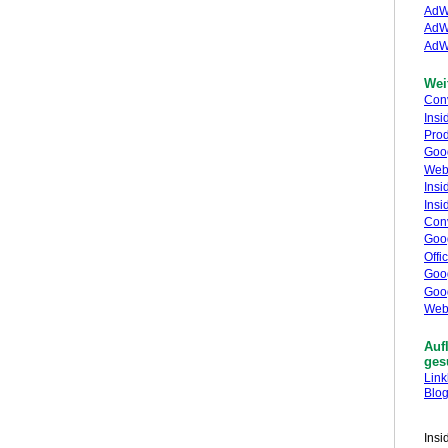
AdWo
AdW
AdW
Wei
Con
Ins
Pro
Goo
Web
Ins
Ins
Con
Goog
Offi
Goo
Goo
Web
Auf
ges
Link
Blog
Insi