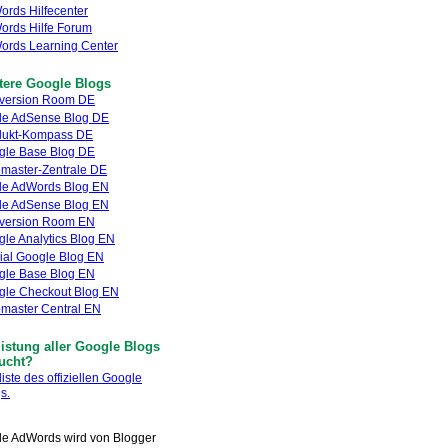
rds Hilfecenter
ords Hilfe Forum
ords Learning Center
tere Google Blogs
version Room DE
ide AdSense Blog DE
dukt-Kompass DE
gle Base Blog DE
master-Zentrale DE
ide AdWords Blog EN
ide AdSense Blog EN
version Room EN
le Analytics Blog EN
cial Google Blog EN
gle Base Blog EN
gle Checkout Blog EN
master Central EN
listung aller Google Blogs
ucht?
liste des offiziellen Google
s.
de AdWords wird von Blogger