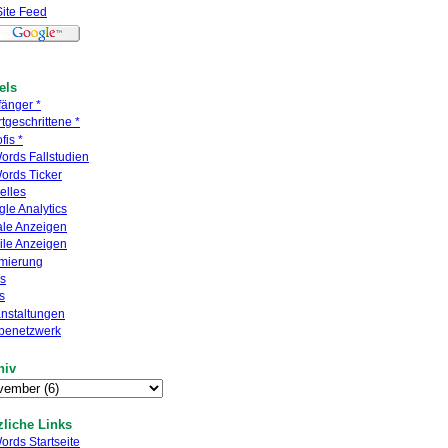
Site Feed
els
fänger *
rtgeschrittene *
fis *
rds Fallstudien
ords Ticker
elles
le Analytics
ale Anzeigen
ile Anzeigen
imierung
s
s
nstaltungen
benetzwerk
hiv
zliche Links
rds Startseite