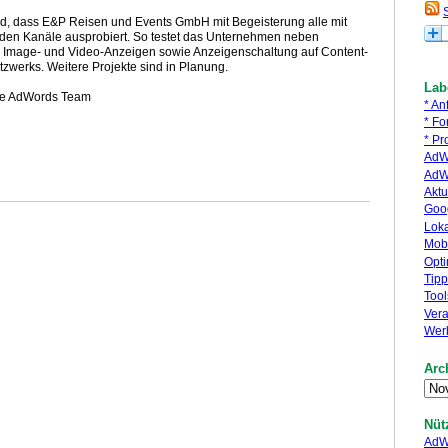
end, dass E&P Reisen und Events GmbH mit Begeisterung alle mit
den Kanäle ausprobiert. So testet das Unternehmen neben
 Image- und Video-Anzeigen sowie Anzeigenschaltung auf Content-
werks. Weitere Projekte sind in Planung.
Lab
ide AdWords Team
* An
* Fo
* Pro
AdWo
AdW
Aktu
Goog
Lok
Mob
Opt
Tipp
Tool
Vera
Wer
Arc
Nüt
AdWo