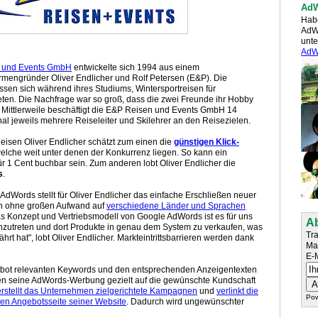
AdW
Hab
AdW
unte
AdW
 und Events GmbH
entwickelte sich 1994 aus einem
rmengründer Oliver Endlicher und Rolf Petersen (E&P). Die
ossen sich während ihres Studiums, Wintersportreisen für
eten. Die Nachfrage war so groß, dass die zwei Freunde ihr Hobby
 Mittlerweile beschäftigt die E&P Reisen und Events GmbH 14
nal jeweils mehrere Reiseleiter und Skilehrer an den Reisezielen.
eisen Oliver Endlicher schätzt zum einen die
günstigen Klick-
welche weit unter denen der Konkurrenz liegen. So kann ein
 1 Cent buchbar sein. Zum anderen lobt Oliver Endlicher die
s
.
 AdWords stellt für Oliver Endlicher das einfache Erschließen neuer
n ohne großen Aufwand auf
verschiedene Länder und Sprachen
s Konzept und Vertriebsmodell von Google AdWords ist es für uns
A
einzutreten und dort Produkte in genau dem System zu verkaufen, was
Tra
rt hat", lobt Oliver Endlicher. Markteintrittsbarrieren werden dank
Mai
E-M
gebot relevanten Keywords und den entsprechenden Anzeigentexten
en seine AdWords-Werbung gezielt auf die gewünschte Kundschaft
erstellt das Unternehmen zielgerichtete Kampagnen
und
verlinkt die
Po
igen Angebotsseite seiner Website
. Dadurch wird ungewünschter